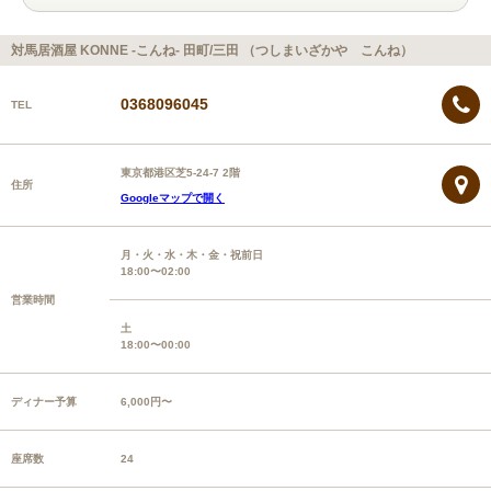
対馬居酒屋 KONNE -こんね- 田町/三田 （つしまいざかや こんね）
0368096045
TEL
東京都港区芝5-24-7 2階
住所
Googleマップで開く
月・火・水・木・金・祝前日
18:00〜02:00
営業時間
土
18:00〜00:00
ディナー予算
6,000円〜
座席数
24