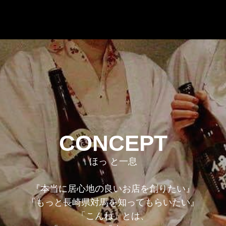
CONCEPT
ほっ と一息
『本当に居心地の良いお店を創りたい』
『もっと長崎県対馬を知ってもらいたい』
「こんね」とは、