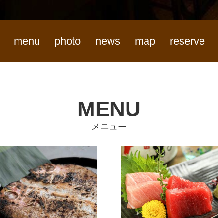
menu
photo
news
map
reserve
MENU
メニュー