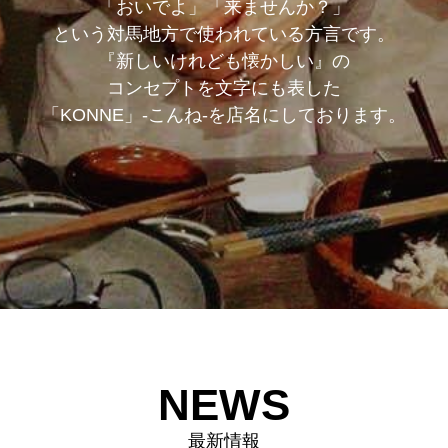
「おいでよ」「来ませんか？」
という対馬地方で使われている方言です。
『新しいけれども懐かしい』の
コンセプトを文字にも表した
「KONNE」-こんね-を店名にしております。
NEWS
最新情報