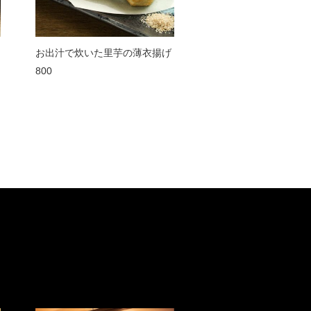
お出汁で炊いた里芋の薄衣揚げ
800