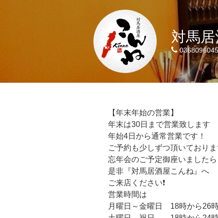
対馬居酒
036809604
【年末年始の営業】
年末は30日まで営業致します
年始4日から通常営業です！
ご予約も少しずつ頂いておりま
忘年会のご予定御座いましたら
是非『対馬居酒屋こんね』へ
ご来店ください❗
営業時間は
月曜日～金曜日 18時から26
土曜日、祝日 18時から24