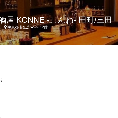
屋 KONNE -こんね- 田町/三田
5
東京都港区芝5-24-7 2階
す
時
時