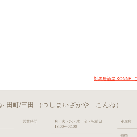
対馬居酒屋 KONNE 
んね- 田町/三田 （つしまいざかや こんね）
営業時間
月・火・水・木・金・祝前日
座席数
18:00〜02:00
特徴