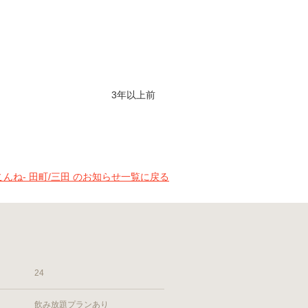
3年以上前
-こんね- 田町/三田 のお知らせ一覧に戻る
24
飲み放題プランあり