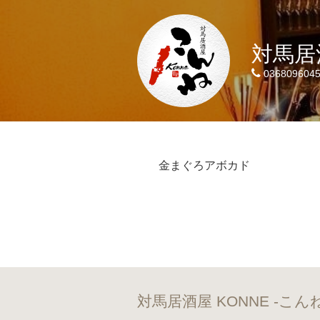
対馬居酒
036809604
金まぐろアボカド
対馬居酒屋 KONNE -こ