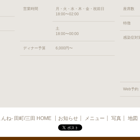
営業時間
月・火・水・木・金・祝前日
座席数
18:00〜02:00
特徴
土
18:00〜00:00
感染症対
ディナー予算
6,000円〜
Web予約
こんね- 田町/三田 HOME
お知らせ
メニュー
写真
地図