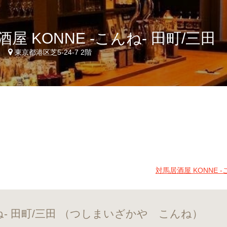
屋 KONNE -こんね- 田町/三田
5
東京都港区芝5-24-7 2階
対馬居酒屋 KONNE 
んね- 田町/三田 （つしまいざかや こんね）