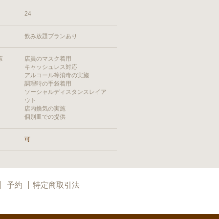
24
飲み放題プランあり
策
店員のマスク着用
キャッシュレス対応
アルコール等消毒の実施
調理時の手袋着用
ソーシャルディスタンスレイア
ウト
店内換気の実施
個別皿での提供
可
予約
特定商取引法